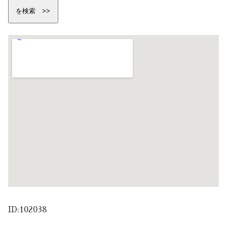
ID:102038