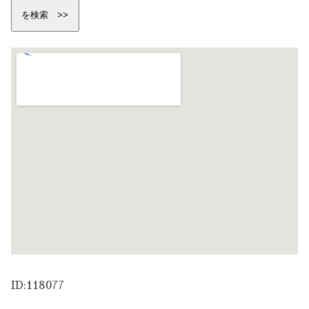
ID:118077