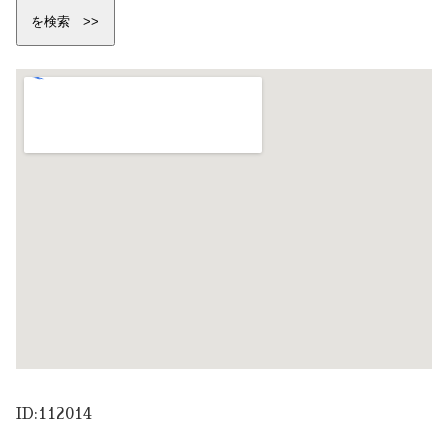
ID:112014