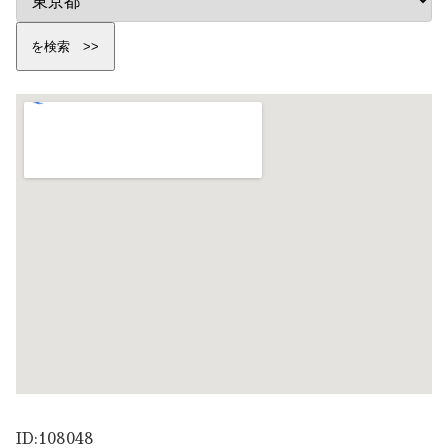
ID:108048