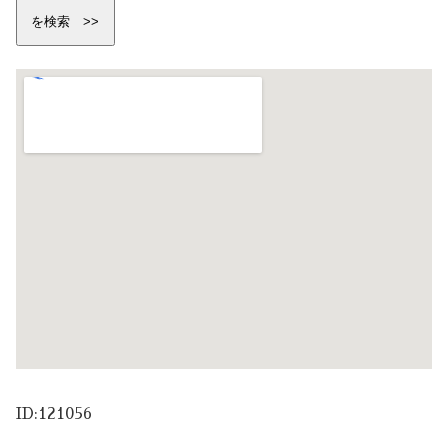
ID:121056