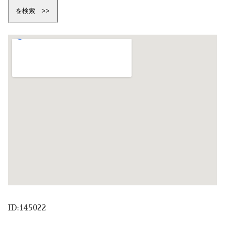
ID:145022