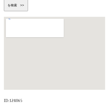
ID:124065