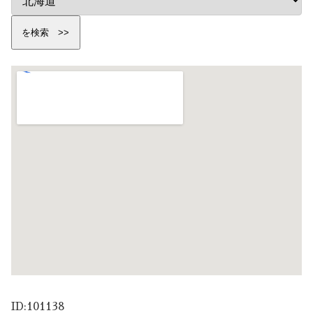
ID:101138