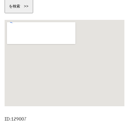
ID:129007