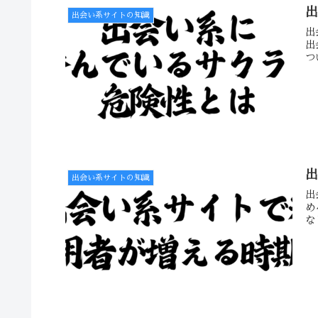
出会い系サイトの知識
出
出
つ
出会い系サイトの知識
出
め
な